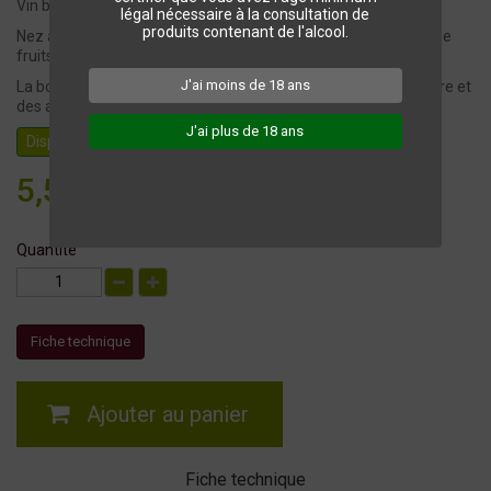
Vin brillant, rubis foncé.
légal nécessaire à la consultation de
produits contenant de l'alcool.
Nez assez intense, dominé par des notes de fruits rouges et de
fruits noirs.
J'ai moins de 18 ans
La bouche est ronde en attaque avec du volume, de la structure et
des arômes de fruits rouges bien mûrs.
J'ai plus de 18 ans
Disponible
5,55 €
TTC
Quantité
Fiche technique
Ajouter au panier
Fiche technique