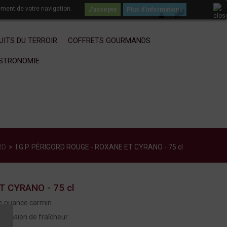
ement de votre navigation.
Plus d'informations
0
UITS DU TERROIR
COFFRETS GOURMANDS
ASTRONOMIE
RD
>
I.G.P. PÉRIGORD ROUGE - ROXANE ET CYRANO - 75 cl
T CYRANO - 75 cl
ne nuance carmin.
pression de fraîcheur.