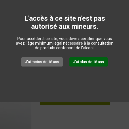
On y retrouve des notes de cerise et de fruits ro
La bouche est ronde et souple avec une belle im
rouges.
L'accès à ce site n'est pas
Disponible
autorisé aux mineurs.
7,00 €
TTC
Pour accéder à ce site, vous devez certifier que vous
avez l'âge minimum légal nécessaire à la consultation
de produits contenant de l'alcool.
Quantité
J'ai moins de 18 ans
J'ai plus de 18 ans
Fiche technique
Ajouter au panier