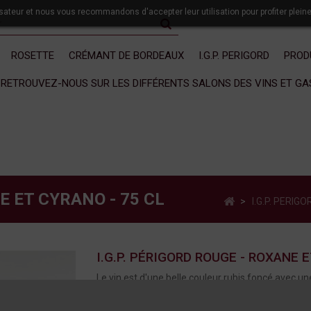
lisateur et nous vous recommandons d'accepter leur utilisation pour profiter plein
ROSETTE
CRÉMANT DE BORDEAUX
I.G.P. PERIGORD
PROD
RETROUVEZ-NOUS SUR LES DIFFÉRENTS SALONS DES VINS ET G
NE ET CYRANO - 75 CL
>
I.G.P. PERIGO
I.G.P. PÉRIGORD ROUGE - ROXANE E
Le vin est d'une belle couleur rubis foncé avec u
Le nez présente une bonne intensité avec une im