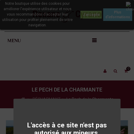
Notre boutique utilise des cookies pour
améliorer l'expérience utilisateur et nous
Plus
vous recommandons d'accepter leur
d'informations
utilisation pour profiter pleinement de votre
navigation.
MENU
0
LE PECH DE LA CHARMANTE
>
PÉCHARMANT
>
Le Pech de la Charmante
L'accès à ce site n'est pas
autorisé aux mineurs.