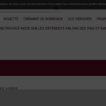
lisateur et nous vous recommandons d'accepter leur utilisation pour profiter plein
ROSETTE
CRÉMANT DE BORDEAUX
I.G.P. PERIGORD
PROD
RETROUVEZ-NOUS SUR LES DIFFÉRENTS SALONS DES VINS ET G
res ventes
Montrer