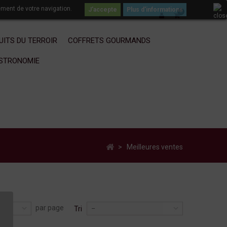
ement de votre navigation.
Plus d'informations
0
UITS DU TERROIR
COFFRETS GOURMANDS
ASTRONOMIE
>
Meilleures ventes
par page
Tri
9
--