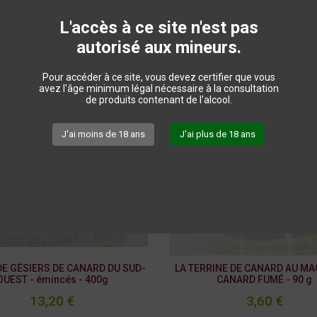
Promo
L'accès à ce site n'est pas
autorisé aux mineurs.
Pour accéder à ce site, vous devez certifier que vous
avez l'âge minimum légal nécessaire à la consultation
de produits contenant de l'alcool.
J'ai moins de 18 ans
J'ai plus de 18 ans
DE GÉSIERS DE CANARD DU SUD-
LA TERRINE DE CANARD AU MA
OUEST - émincés - 400g
CANARD FUMÉ - 90 g
13,20 €
3,60 €