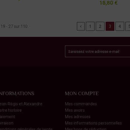
18,80 €
 19 - 27 sur 110.
1
2
3
4
INFORMATIONS
MON COMPTE
ean-Régis et Alexandre
Mes commandes
otre histoire
Mes avoirs
aiement
Mes adresses
ivraison
Mes informations personnelles
onditions générales de vente
Mes bons de réduction