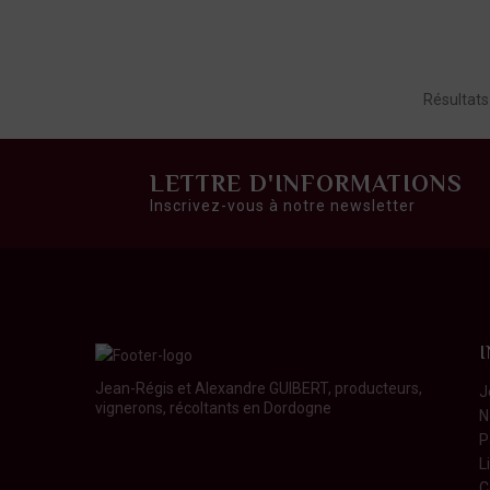
Résultats
LETTRE D'INFORMATIONS
Inscrivez-vous à notre newsletter
Jean-Régis et Alexandre GUIBERT, producteurs,
J
vignerons, récoltants en Dordogne
N
P
L
C