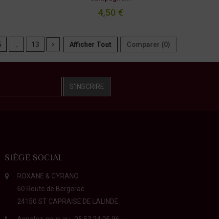
4,50 €
5
...
13
Afficher Tout
Comparer (
0
)
S'INSCRIRE
SIÈGE SOCIAL
ROXANE & CYRANO
60 Route de Bergerac
24150 ST CAPRAISE DE LALINDE