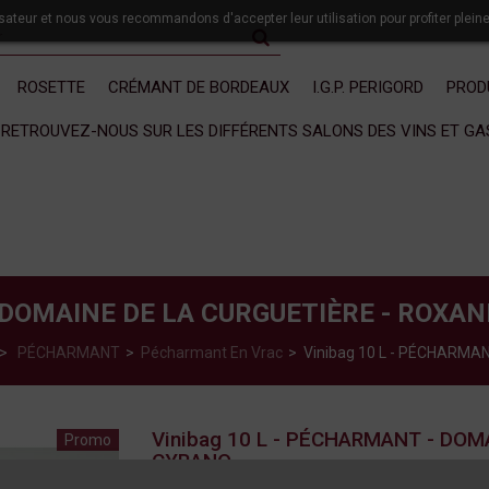
lisateur et nous vous recommandons d'accepter leur utilisation pour profiter plein
ROSETTE
CRÉMANT DE BORDEAUX
I.G.P. PERIGORD
PROD
RETROUVEZ-NOUS SUR LES DIFFÉRENTS SALONS DES VINS ET G
 DOMAINE DE LA CURGUETIÈRE - ROXA
>
PÉCHARMANT
>
Pécharmant En Vrac
>
Vinibag 10 L - PÉCHARMA
Vinibag 10 L - PÉCHARMANT - DOM
Promo
CYRANO