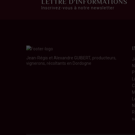
LETTRE D'INFORMATIONS
Inscrivez-vous à notre newsletter
Jean-Régis et Alexandre GUIBERT, producteurs,
J
vignerons, récoltants en Dordogne
N
P
L
C
M
L
N
R
s