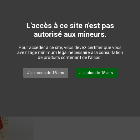
Disponible
35,00 €
TTC
L'accès à ce site n'est pas
autorisé aux mineurs.
Quantité
Pour accéder à ce site, vous devez certifier que vous
avez l'âge minimum légal nécessaire à la consultation
de produits contenant de l'alcool.
Fiche technique
J'ai moins de 18 ans
J'ai plus de 18 ans
Ajouter au panier