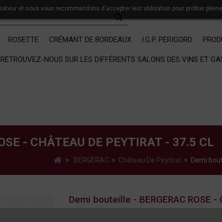
lisateur et nous vous recommandons d'accepter leur utilisation pour profiter plein
ROSETTE
CRÉMANT DE BORDEAUX
I.G.P. PERIGORD
PROD
RETROUVEZ-NOUS SUR LES DIFFÉRENTS SALONS DES VINS ET G
SE - CHÂTEAU DE PEYTIRAT - 37.5 CL
>
BERGERAC
>
Château De Peytirat
>
Demi bout
Demi bouteille - BERGERAC ROSE -
Vin brillant, rose-corail pâle.