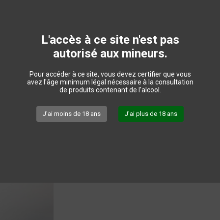
Nez délicat,notes de petits fruits rouges et de jus
La bouche est légèrement perlante, ronde et acid
framboise et de jus d'airelles.
L'accès à ce site n'est pas
Disponible
autorisé aux mineurs.
4,00 €
TTC
Pour accéder à ce site, vous devez certifier que vous
avez l'âge minimum légal nécessaire à la consultation
de produits contenant de l'alcool.
Quantité
J'ai moins de 18 ans
J'ai plus de 18 ans
Fiche technique
Ajouter au panier