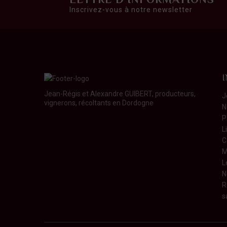
Inscrivez-vous à notre newsletter
Jean-Régis et Alexandre GUIBERT, producteurs,
J
vignerons, récoltants en Dordogne
N
P
L
C
M
L
N
R
s