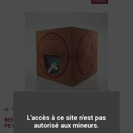
Promo
Imprimer
L'accès à ce site n'est pas
BERGERAC ROUGE 2024 - CHÂTEAU DE
autorisé aux mineurs.
PEYTIRAT - CUBITAINER 22L