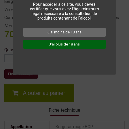
Bergerac Rouge CHÂTEAU DE PEYTIRAT 2024
Pour accéder à ce site, vous devez
certifier que vous avez l'âge minimum
Vin vrac en cubitainer de 22L
légal nécessaire à la consultation de
Comprenant l'emballage réutilisable, le robinet et les étiquettes.
produits contenant de l'alcool.
Nos Cubitainers sont disponibles uniquement sur commande.
70,00 €
J'ai moins de 18 ans
TTC
J'ai plus de 18 ans
Quantité
Fiche technique
Ajouter au panier
Fiche technique
Appellation
Bergerac rouge AOP