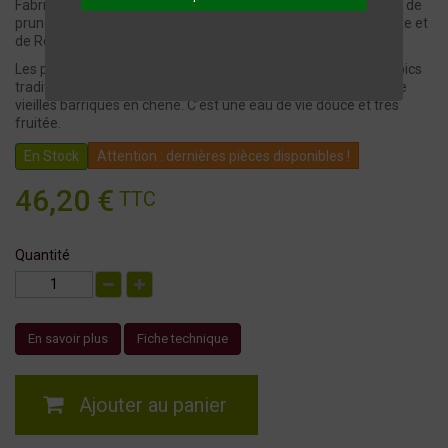
Fabriquée par la distillerie
"la Salamandre"
à Sarlat, l'eau de vie de
prunes est issue d’une fermentation naturelle de prunes d’Ente et
de Reine-Claude, récoltées dans la région.
Les prunes fermentées sont ensuite distillées dans des alambics
traditionnels en cuivre, puis vieillies au minimum 2 ans dans de
vieilles barriques en chêne. C’est une eau de vie douce et très
fruitée.
En Stock
Attention : dernières pièces disponibles !
46,20 €
TTC
Quantité
En savoir plus
Fiche technique
Ajouter au panier