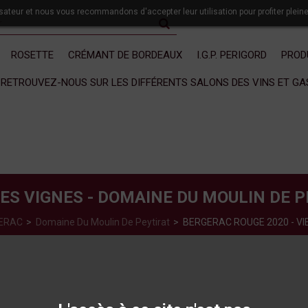
lisateur et nous vous recommandons d'accepter leur utilisation pour profiter plein
ROSETTE
CRÉMANT DE BORDEAUX
I.G.P. PERIGORD
PROD
RETROUVEZ-NOUS SUR LES DIFFÉRENTS SALONS DES VINS ET G
ES VIGNES - DOMAINE DU MOULIN DE PE
ERAC
>
Domaine Du Moulin De Peytirat
>
BERGERAC ROUGE 2020 - VIE
BERGERAC ROUGE 2020 - VIEILLES
Promo
PEYTIRAT - 75 cl