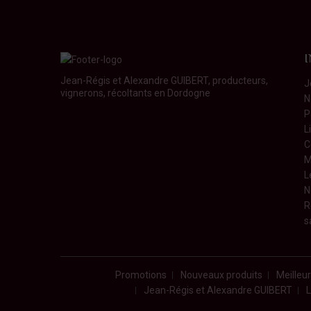
Jean-Régis et Alexandre GUIBERT, producteurs,
J
vignerons, récoltants en Dordogne
N
P
L
C
M
L
N
R
s
Promotions
Nouveaux produits
Meilleu
Jean-Régis et Alexandre GUIBERT
L