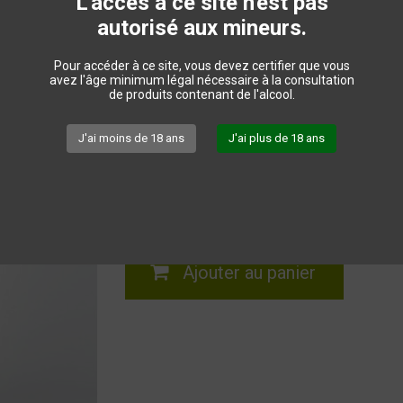
L'accès à ce site n'est pas
Vin rubis foncé.
autorisé aux mineurs.
Le nez est concentré, sur des notes de fruits noir
Bouche ronde et structurée avec des arômes inten
Pour accéder à ce site, vous devez certifier que vous
avez l'âge minimum légal nécessaire à la consultation
8,50 €
TTC
de produits contenant de l'alcool.
Quantité
J'ai moins de 18 ans
J'ai plus de 18 ans
Fiche technique
Ajouter au panier