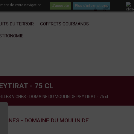
ement de votre navigation.
Plus d'informations
0
UITS DU TERROIR
COFFRETS GOURMANDS
ASTRONOMIE
YTIRAT - 75 CL
ILLES VIGNES - DOMAINE DU MOULIN DE PEYTIRAT - 75 cl
 VIGNES - DOMAINE DU MOULIN DE